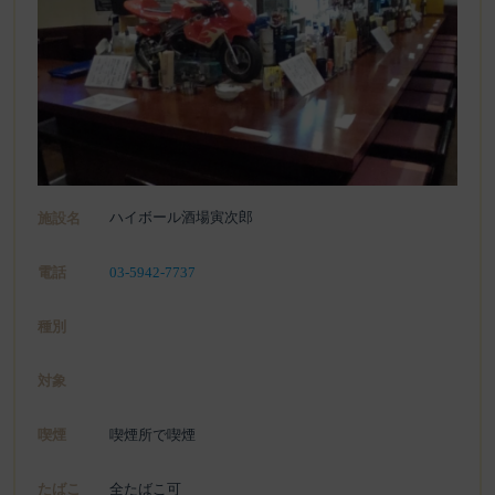
ハイボール酒場寅次郎
施設名
電話
03-5942-7737
種別
対象
喫煙
喫煙所で喫煙
たばこ
全たばこ可