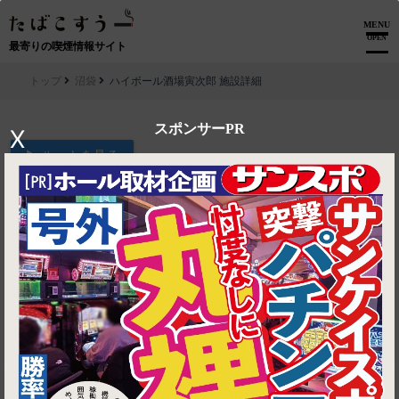
MENU
OPEN
最寄りの喫煙情報サイト
トップ
沼袋
ハイボール酒場寅次郎 施設詳細
スポンサーPR
X
▶ ルートを見る
沼袋│ハイボール酒場寅次郎