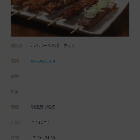
ハイボール酒場 豚とん
施設名
電話
03-5942-6814
種別
対象
喫煙
喫煙所で喫煙
たばこ
全たばこ可
時間
17:00～24:30