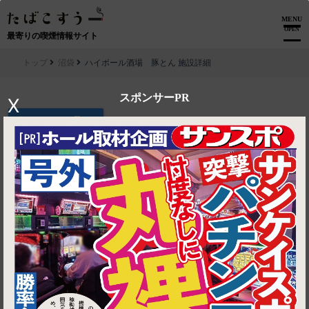
MENU
OPEN
最寄りの喫煙情報サイト
トップ
沼袋
ハイボール酒場 豚とん 施設詳細
スポンサーPR
X
▶ ルートを見る
沼袋│ハイボール酒場 豚とん