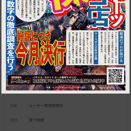
1
東京都千代田区大手町1-7-2 東京サンケイビル 4F
テラッセ
施設名
電話
070-5589-3761
種別
ユーザー専用喫煙所、喫煙可能施設
対象
ユーザー専用喫煙所
喫煙
席で喫煙