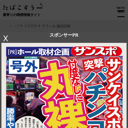
MENU
OPEN
最寄りの喫煙情報サイト
トップ
大手町駅
テラッセ 施設詳細
スポンサーPR
X
▶ ルートを見る
大手町駅│テラッセ