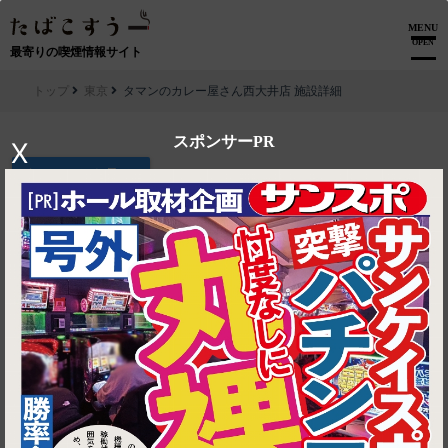
MENU
OPEN
最寄りの喫煙情報サイト
トップ
東京
タマンのカレー屋さん西大井店 施設詳細
スポンサーPR
X
▶ ルートを見る
東京│タマンのカレー屋さん西大井店