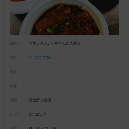
タマンのカレー屋さん西大井店
施設名
電話
03-3777-7785
種別
対象
喫煙
喫煙所で喫煙
たばこ
全たばこ可
時間
11：00～23：00