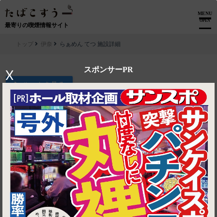
MENU
OPEN
最寄りの喫煙情報サイト
トップ
伊奈
らぁめん てつ 施設詳細
スポンサーPR
X
▶ ルートを見る
伊奈│らぁめん てつ