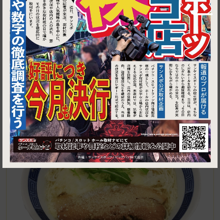
1
蓮田市大字閏戸625-3