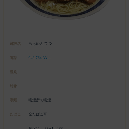
らぁめん てつ
施設名
電話
048-764-3311
種別
対象
喫煙
喫煙所で喫煙
たばこ
全たばこ可
月火11：00～15：00