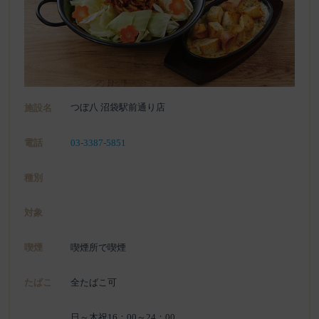
つぼ八 沼袋駅前通り店
施設名
電話
03-3387-5851
種別
対象
喫煙
喫煙所で喫煙
たばこ
全たばこ可
日～木祝16：00～24：00