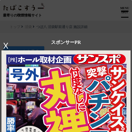
MENU
OPEN
最寄りの喫煙情報サイト
トップ
沼袋
つぼ八 沼袋駅前通り店 施設詳細
スポンサーPR
X
▶ ルートを見る
沼袋│つぼ八 沼袋駅前通り店