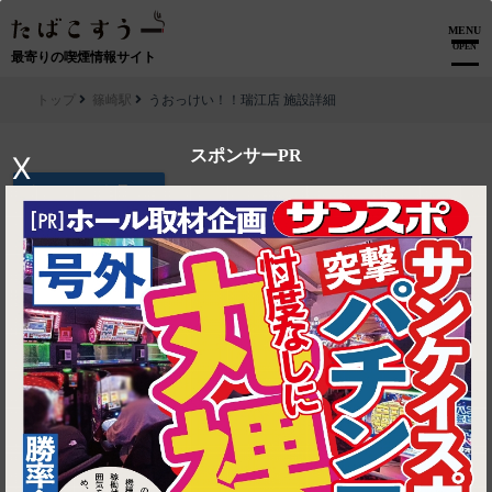
MENU
OPEN
最寄りの喫煙情報サイト
トップ
篠崎駅
うおっけい！！瑞江店 施設詳細
スポンサーPR
X
▶ ルートを見る
篠崎駅│うおっけい！！瑞江店