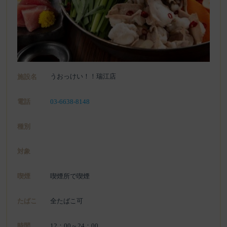
うおっけい！！瑞江店
施設名
電話
03-6638-8148
種別
対象
喫煙
喫煙所で喫煙
たばこ
全たばこ可
時間
12：00～24：00