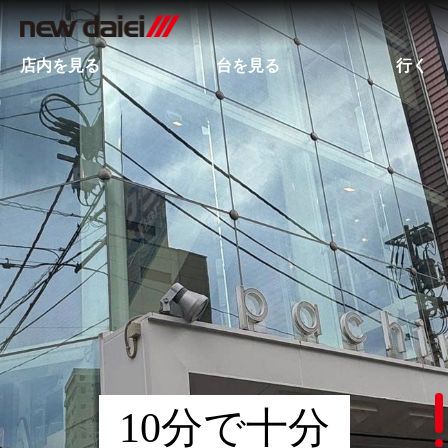
店内を見る
台を見る
行く
10分で十分