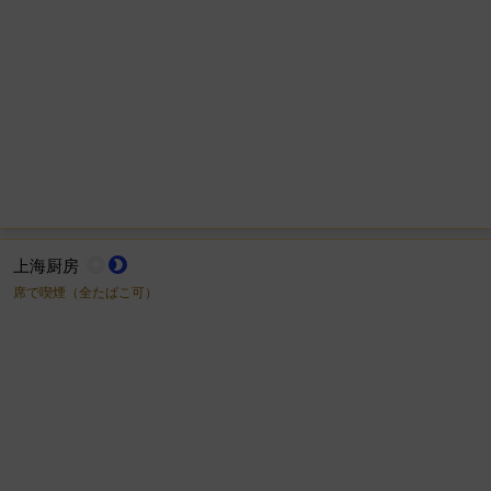
上海厨房
wb_sunny
brightness_2
席で喫煙（全たばこ可）