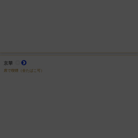
京華
wb_sunny
brightness_2
席で喫煙（全たばこ可）