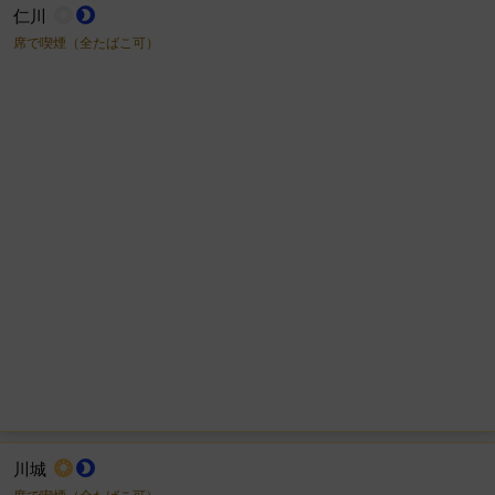
仁川
wb_sunny
brightness_2
席で喫煙（全たばこ可）
川城
wb_sunny
brightness_2