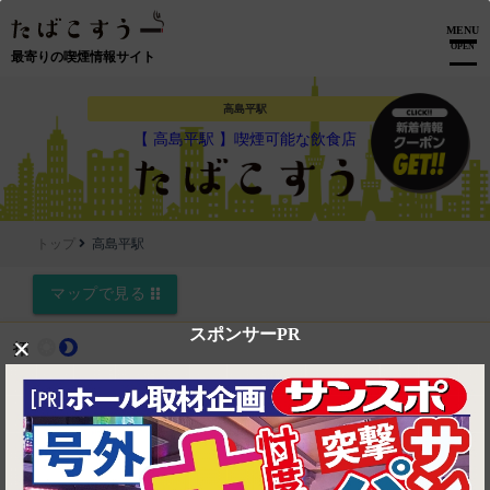
MENU
OPEN
最寄りの喫煙情報サイト
高島平駅
【 高島平駅 】喫煙可能な飲食店
トップ
高島平駅
マップで見る
スポンサーPR
×
拓
wb_sunny
brightness_2
席で喫煙（全たばこ可）