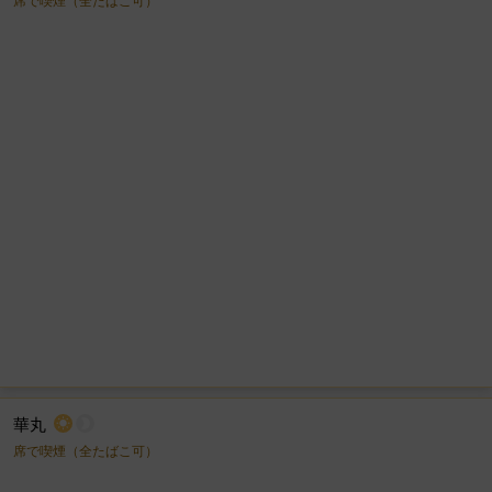
席で喫煙（全たばこ可）
華丸
wb_sunny
brightness_2
席で喫煙（全たばこ可）