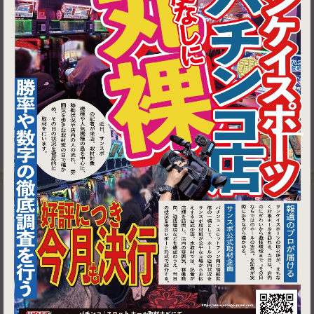
1
ビアパブ キリギリス
wb_sunny
brightness_2
席で喫煙（加熱式のみ可）