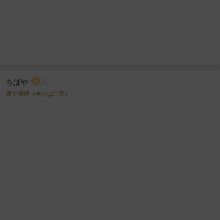
ちばや
wb_sunny
brightness_2
席で喫煙（全たばこ可）