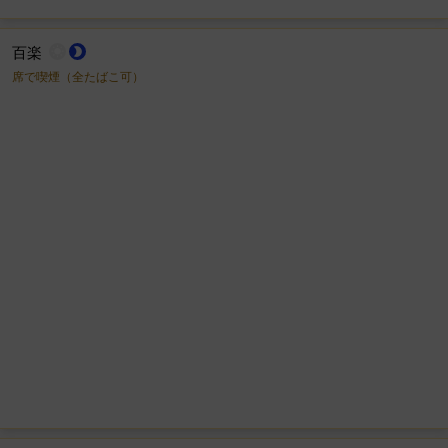
百楽
wb_sunny
brightness_2
席で喫煙（全たばこ可）