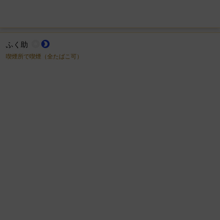
ふく助
wb_sunny
brightness_2
喫煙所で喫煙（全たばこ可）