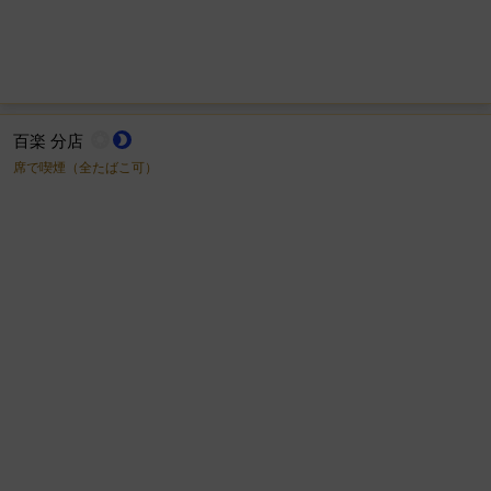
百楽 分店
wb_sunny
brightness_2
席で喫煙（全たばこ可）