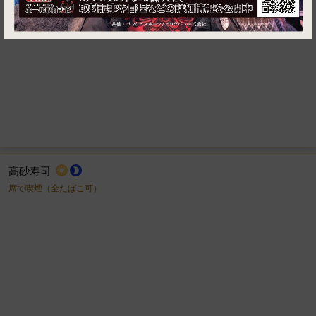
高砂寿司
wb_sunny
brightness_2
席で喫煙（全たばこ可）