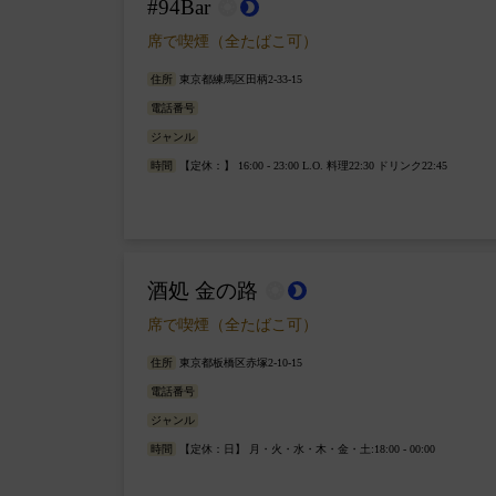
#94Bar
wb_sunny
brightness_2
席で喫煙（全たばこ可）
住所
東京都練馬区田柄2-33-15
電話番号
ジャンル
時間
【定休：】 16:00 - 23:00 L.O. 料理22:30 ドリンク22:45
酒処 金の路
wb_sunny
brightness_2
席で喫煙（全たばこ可）
住所
東京都板橋区赤塚2-10-15
電話番号
ジャンル
時間
【定休：日】 月・火・水・木・金・土:18:00 - 00:00