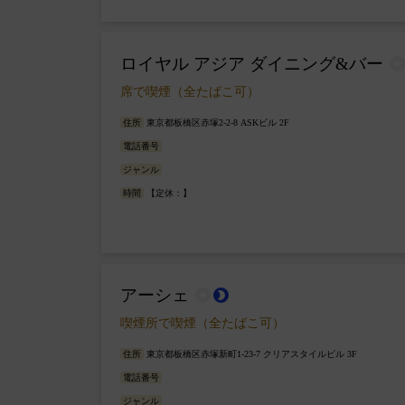
ロイヤル アジア ダイニング&バー
wb_sunny
席で喫煙（全たばこ可）
住所
東京都板橋区赤塚2-2-8 ASKビル 2F
電話番号
ジャンル
時間
【定休：】
アーシェ
wb_sunny
brightness_2
喫煙所で喫煙（全たばこ可）
住所
東京都板橋区赤塚新町1-23-7 クリアスタイルビル 3F
電話番号
ジャンル