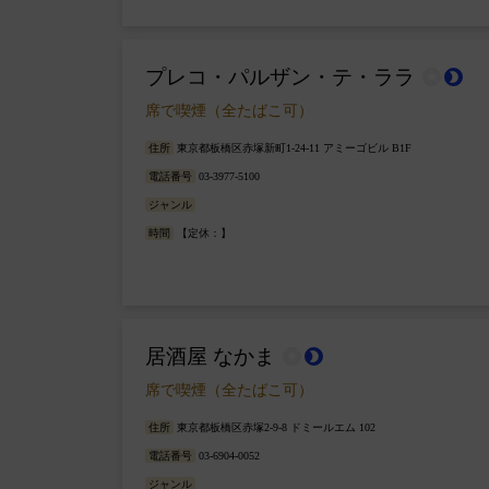
プレコ・パルザン・テ・ララ
wb_sunny
brightness_2
席で喫煙（全たばこ可）
住所
東京都板橋区赤塚新町1-24-11 アミーゴビル B1F
電話番号
03-3977-5100
ジャンル
時間
【定休：】
居酒屋 なかま
wb_sunny
brightness_2
席で喫煙（全たばこ可）
住所
東京都板橋区赤塚2-9-8 ドミールエム 102
電話番号
03-6904-0052
ジャンル