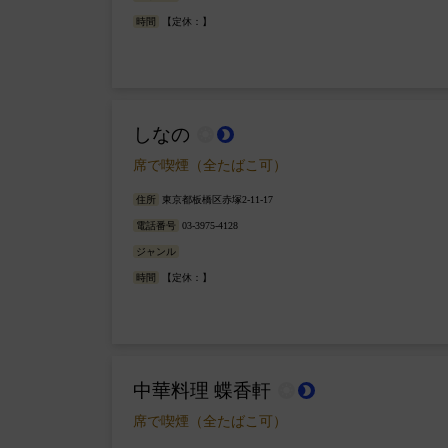
時間
【定休：】
しなの
wb_sunny
brightness_2
席で喫煙（全たばこ可）
住所
東京都板橋区赤塚2-11-17
電話番号
03-3975-4128
ジャンル
時間
【定休：】
中華料理 蝶香軒
wb_sunny
brightness_2
席で喫煙（全たばこ可）