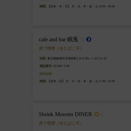
時間
【定休：水・日】 月・火・木・金・土:18:00 - 00:00
cafe and bar 眠兎
wb_sunny
brightness_2
席で喫煙（全たばこ可）
住所
東京都板橋区赤塚新町1-24-9 赤レンガビル 2F
電話番号
03-5967-1760
ジャンル
時間
【定休：日】 月・火・水・木・金・土:17:00 - 01:00
Shriek Monster DINER
wb_sunny
brightness_2
席で喫煙（全たばこ可）