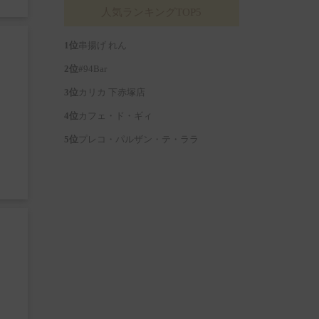
人気ランキングTOP5
串揚げ れん
#94Bar
カリカ 下赤塚店
カフェ・ド・ギィ
プレコ・パルザン・テ・ララ