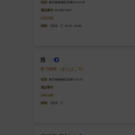
住所
東京都板橋区赤塚2-9-14 2F
電話番号
03-5967-1937
ジャンル
時間
【定休：】 10:30 - 04:00
雅
wb_sunny
brightness_2
席で喫煙（全たばこ可）
住所
東京都板橋区赤塚2-11-19
電話番号
ジャンル
時間
【定休：】