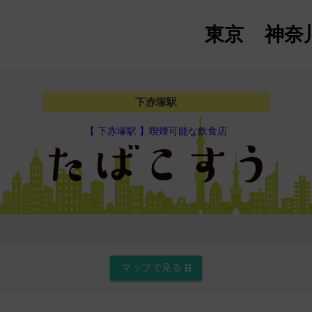
東京
神奈
下赤塚駅
【 下赤塚駅 】喫煙可能な飲食店
マップで見る