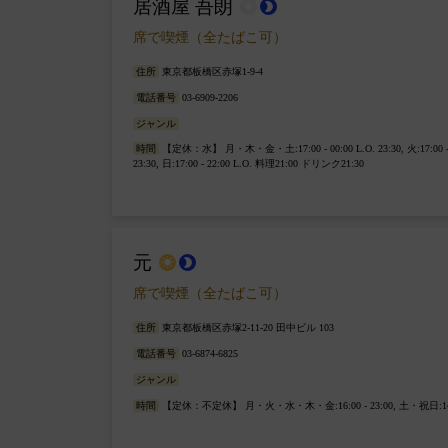
居酒屋 吾朗
wb_sunny
brightness_2
席で喫煙（全たばこ可）
住所
東京都板橋区赤塚1-9-4
電話番号
03-6909-2206
ジャンル
時間
【定休：水】 月・木・金・土:17:00 - 00:00 L.O. 23:30, 火:17:00 
23:30, 日:17:00 - 22:00 L.O. 料理21:00 ドリンク21:30
元
wb_sunny
brightness_2
席で喫煙（全たばこ可）
住所
東京都板橋区赤塚2-11-20 田中ビル 103
電話番号
03-6874-6825
ジャンル
時間
【定休：不定休】 月・火・水・木・金:16:00 - 23:00, 土・祝日:14:00 - 2