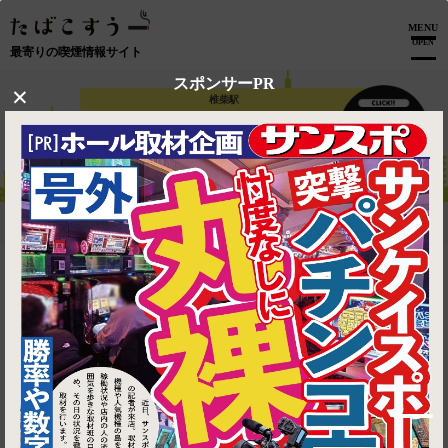
MENU
OPEN
最寄りの喫煙情報サイト
スポンサーPR
×
椎柴駅
【 椎柴駅 】喫煙可能な飲食店
トップ
椎柴駅
マップで見る
1