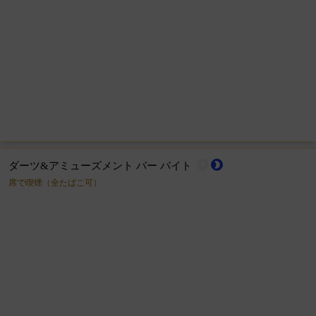
ダーツ&アミューズメント バー バイト
wb_sunny
brightness_2
席で喫煙（全たばこ可）