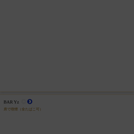
BAR Yz
wb_sunny
brightness_2
席で喫煙（全たばこ可）