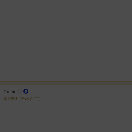
Grotto
wb_sunny
brightness_2
席で喫煙（全たばこ可）