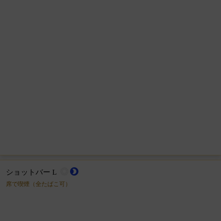
ショットバー L
wb_sunny
brightness_2
席で喫煙（全たばこ可）