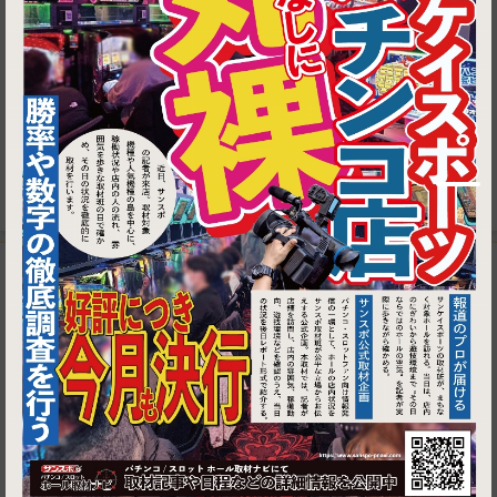
1
ノースビレッジ 吉祥寺南口店
wb_sunny
brightness_2
席で喫煙（全たばこ可）