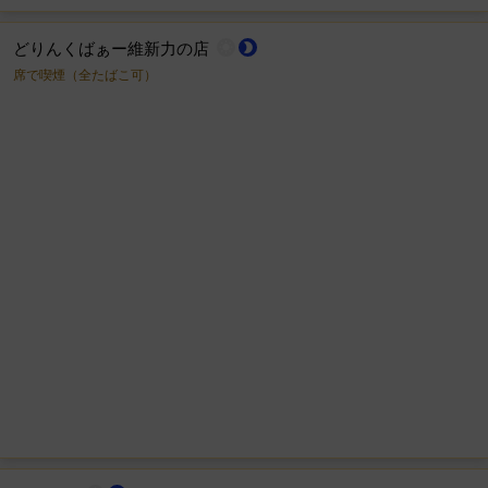
どりんくばぁー維新力の店
wb_sunny
brightness_2
席で喫煙（全たばこ可）