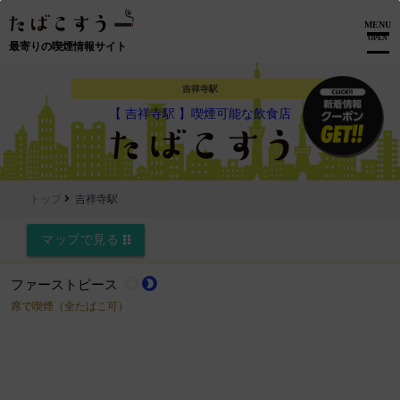
MENU
OPEN
最寄りの喫煙情報サイト
吉祥寺駅
【 吉祥寺駅 】喫煙可能な飲食店
トップ
吉祥寺駅
マップで見る
ファーストピース
wb_sunny
brightness_2
席で喫煙（全たばこ可）