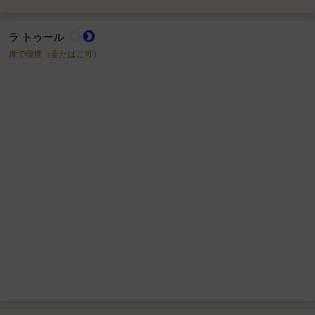
ラ トゥール
wb_sunny
brightness_2
席で喫煙（全たばこ可）