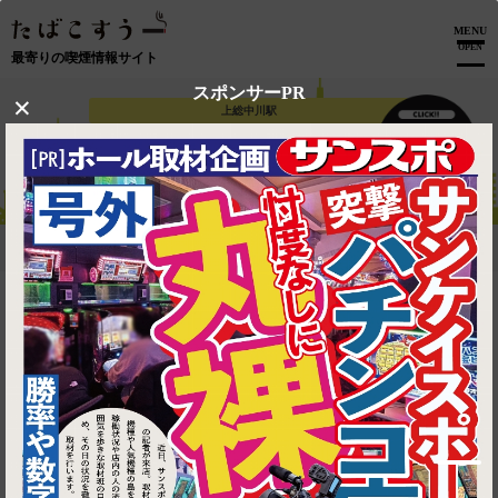
MENU
OPEN
最寄りの喫煙情報サイト
スポンサーPR
×
上総中川駅
【 上総中川駅 】喫煙可能な飲食店
トップ
上総中川駅
マップで見る
1