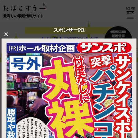
MENU
OPEN
最寄りの喫煙情報サイト
スポンサーPR
×
市川駅
【 市川駅 】喫煙可能な飲食店
トップ
市川駅
マップで見る
ニュー後楽園市川店
wb_sunny
brightness_2
席で喫煙（全たばこ可 ※紙は喫煙所のみ）
1