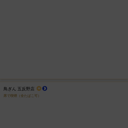
鳥ぎん 五反野店
wb_sunny
brightness_2
席で喫煙（全たばこ可）