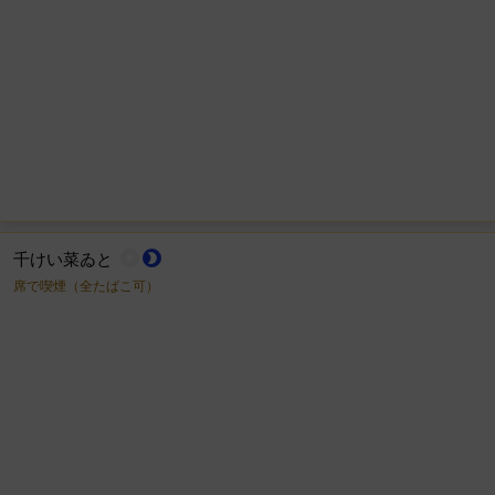
千けい菜ゐと
wb_sunny
brightness_2
席で喫煙（全たばこ可）