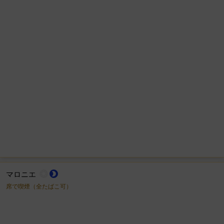
マロニエ
wb_sunny
brightness_2
席で喫煙（全たばこ可）