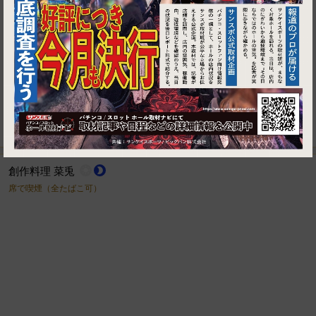
創作料理 菜兎
wb_sunny
brightness_2
席で喫煙（全たばこ可）