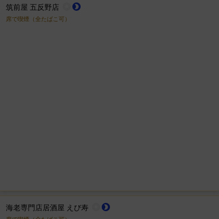
筑前屋 五反野店
wb_sunny
brightness_2
席で喫煙（全たばこ可）
海老専門店居酒屋 えび寿
wb_sunny
brightness_2