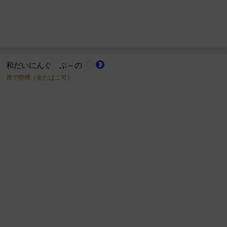
和だいにんぐ ぶ～の
wb_sunny
brightness_2
席で喫煙（全たばこ可）