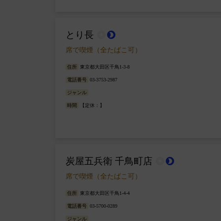
とり長
wb_sunny
brightness_2
席で喫煙（全たばこ可）
住所
東京都大田区千鳥1-3-8
電話番号
03-3753-2987
ジャンル
時間
【定休：】
炭屋五兵衛 千鳥町店
wb_sunny
brightness_2
席で喫煙（全たばこ可）
住所
東京都大田区千鳥1-4-4
電話番号
03-5700-0289
ジャンル