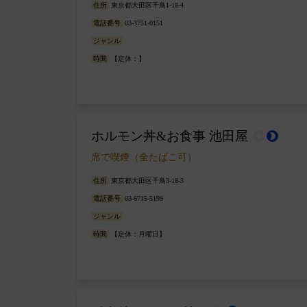
住所
東京都大田区千鳥1-18-4
電話番号
03-3751-0151
ジャンル
時間
【定休：】
ホルモン丼&お食事 池田屋
wb_sunny
brightness_2
席で喫煙（全たばこ可）
住所
東京都大田区千鳥3-18-3
電話番号
03-6715-5199
ジャンル
時間
【定休：月曜日】