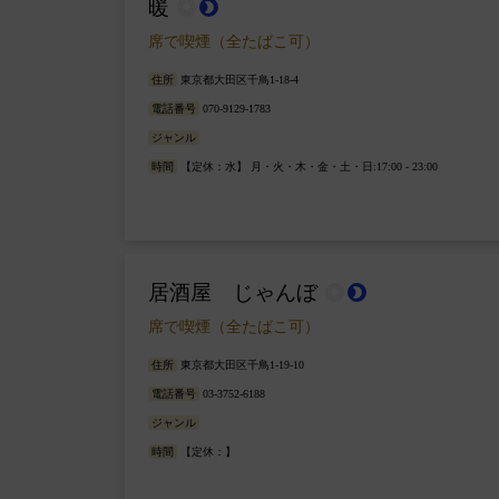
暖
wb_sunny
brightness_2
席で喫煙（全たばこ可）
住所
東京都大田区千鳥1-18-4
電話番号
070-9129-1783
ジャンル
時間
【定休：水】 月・火・木・金・土・日:17:00 - 23:00
居酒屋 じゃんぼ
wb_sunny
brightness_2
席で喫煙（全たばこ可）
住所
東京都大田区千鳥1-19-10
電話番号
03-3752-6188
ジャンル
時間
【定休：】