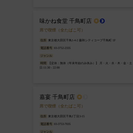
味かね食堂 千鳥町店
wb_sunny
brightness_2
席で喫煙（全たばこ可）
住所
東京都大田区千鳥1-4-2 藤和シティコープ千鳥町 1F
電話番号
03-3752-2335
ジャンル
時間
【定休：無休（年末年始のみ休み）】 月・火・水・木・金・土・祝前日:1
日:11:30 - 22:00
嘉宴 千鳥町店
wb_sunny
brightness_2
席で喫煙（全たばこ可）
住所
東京都大田区千鳥1丁目3-15
電話番号
03-3753-7035
ジャンル