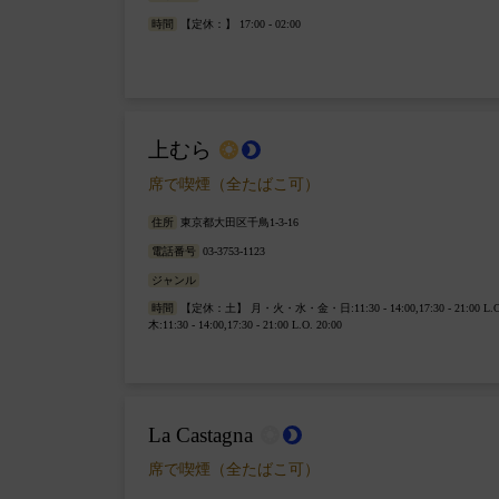
時間
【定休：】 17:00 - 02:00
上むら
wb_sunny
brightness_2
席で喫煙（全たばこ可）
住所
東京都大田区千鳥1-3-16
電話番号
03-3753-1123
ジャンル
時間
【定休：土】 月・火・水・金・日:11:30 - 14:00,17:30 - 21:00 L.
木:11:30 - 14:00,17:30 - 21:00 L.O. 20:00
La Castagna
wb_sunny
brightness_2
席で喫煙（全たばこ可）