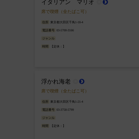
イタリアン マリオ
wb_sunny
brightness_2
席で喫煙（全たばこ可）
住所
東京都大田区千鳥1-18-4
電話番号
03-5700-3166
ジャンル
時間
【定休：】
浮かれ海老
wb_sunny
brightness_2
席で喫煙（全たばこ可）
住所
東京都大田区千鳥1-21-4
電話番号
03-3758-5799
ジャンル
時間
【定休：】