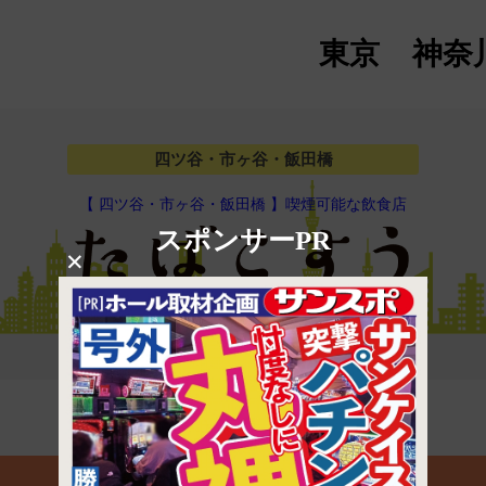
東京
神奈
四ツ谷・市ヶ谷・飯田橋
【 四ツ谷・市ヶ谷・飯田橋 】喫煙可能な飲食店
スポンサーPR
×
マップで見る