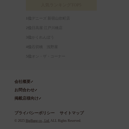
人気ランキングTOP5
デニーズ 新宿山吹町店
日高屋 江戸川橋店
かくれんぼう
石切橋 浅野屋
オン・ザ・コーナー
会社概要
お問合わせ
掲載店様向け
プライバシーポリシー
サイトマップ
©️ 2025
BigBang co., Ltd.
ALL Rights Reserved.