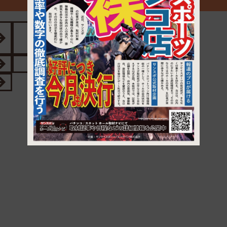
1
四ツ谷三丁目
曙橋駅
駅
九段下駅
牛込神楽坂駅