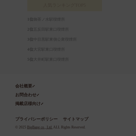
人気ランキングTOP5
御茶ノ水駅喫煙所
五反田駅東口喫煙所
中目黒駅東側公衆喫煙所
大宮駅東口喫煙所
大井町駅東口喫煙所
会社概要
お問合わせ
掲載店様向け
プライバシーポリシー
サイトマップ
©️ 2025
BigBang co., Ltd.
ALL Rights Reserved.