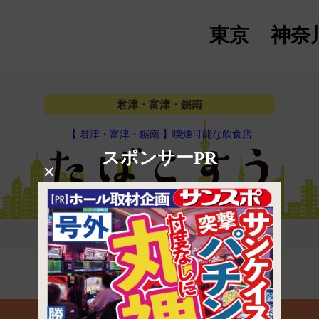
東京
神奈
君津・富津・鋸南
【 君津・富津・鋸南 】喫煙可能な飲食店
スポンサーPR
×
マップで見る