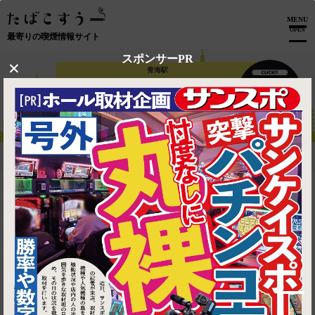
MENU
OPEN
最寄りの喫煙情報サイト
スポンサーPR
×
青海駅
【 青海駅 】喫煙可能な飲食店
トップ
青海駅
マップで見る
1